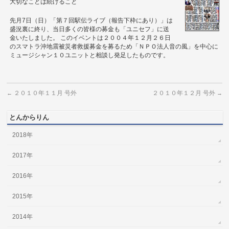
大切なことは続けること
先月7日（日）「第７回駅伝ライブ（報告下枠にあり）」は
盛況裏に終り、当日多くの皆様の募金も「ユニセフ」に送
金いたしました。 このイベントは２００４年１２月２６日
のスマトラ沖地震被災者救援募金を募るため「ＮＰＯ法人音の風」を中心に
ミュージシャン１０ユニットと相談し発足したものです。
２０１０年１１月 号外
２０１０年１２月 号外
←
→
とんからりん
2018年
2017年
2016年
2015年
2014年