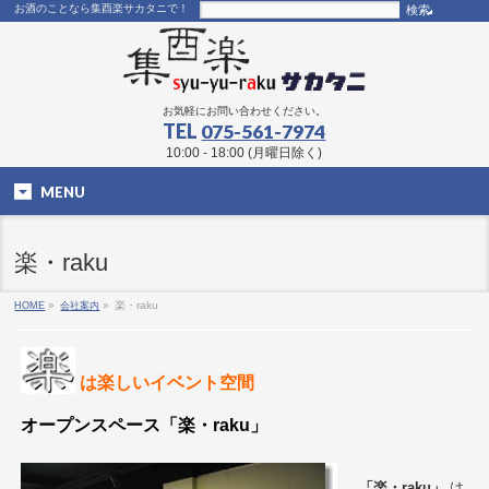
お酒のことなら集酉楽サカタニで！
お気軽にお問い合わせください。
TEL
075-561-7974
10:00 - 18:00 (月曜日除く)
MENU
楽・raku
HOME
»
会社案内
»
楽・raku
は楽しいイベント空間
オープンスペース「楽・raku」
「楽・raku」
は