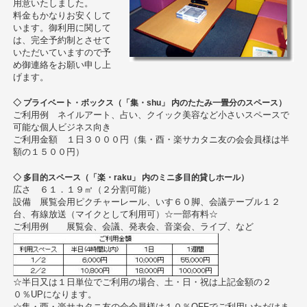
用意いたしました。
料金もかなりお安くして
います。御利用に関して
は、完全予約制とさせて
いただいていますので予
め御連絡をお願い申し上
げます。
◇ プライベート・ボックス（「集・shu」 内のたたみ一畳分のスペース）
ご利用例 ネイルアート、占い、クイック美容など小さいスペースで
可能な個人ビジネス向き
ご利用金額 １日３０００円（集・酉・楽サカタニ友の会会員様は半
額の１５００円）
◇ 多目的スペース（「楽・raku」 内のミニ多目的貸しホール）
広さ ６１．１９㎡（２分割可能）
設備 展覧会用ピクチャーレール、いす６０脚、会議テーブル１２
台、有線放送（マイクとして利用可）☆一部有料☆
ご利用例 展覧会、会議、発表会、音楽会、ライブ、など
☆半日又は１日単位でご利用の場合、土・日・祝は上記金額の２
０％UPになります。
☆集・酉・楽サカタニ友の会会員様は１０％OFFでご利用いただけま