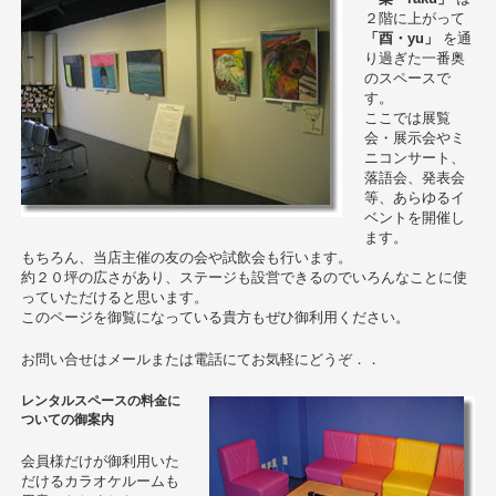
２階に上がって
「酉・yu」
を通
り過ぎた一番奥
のスペースで
す。
ここでは展覧
会・展示会やミ
ニコンサート、
落語会、発表会
等、あらゆるイ
ベントを開催し
ます。
もちろん、当店主催の友の会や試飲会も行います。
約２０坪の広さがあり、ステージも設営できるのでいろんなことに使
っていただけると思います。
このページを御覧になっている貴方もぜひ御利用ください。
お問い合せはメールまたは電話にてお気軽にどうぞ．．
レンタルスペースの料金に
ついての御案内
会員様だけが御利用いた
だけるカラオケルームも