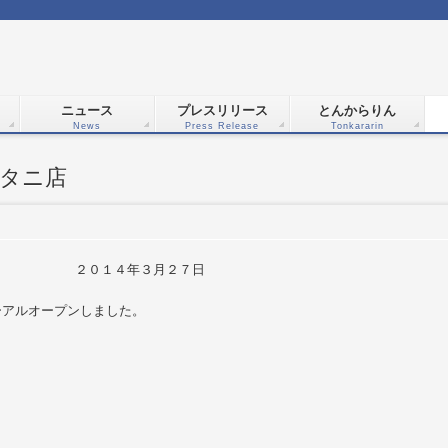
ニュース
プレスリリース
とんからりん
News
Press Release
Tonkararin
タニ店
２０１４年３月２７日
ーアルオープンしました。