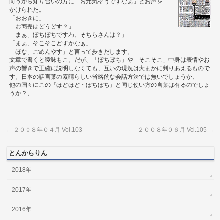
向うから知り合いの方に「お元気そうですなぁ」とお声を
かけられた。
「おおきに」
「お商売はどうどす？」
「まぁ、ぼちぼちですわ、そちらさんは？」
「まぁ、そこそこどすかなぁ」
「ほな、ごめんやす」と言って歩きだします。
文章で書くと曖昧もこ。だが、「ぼちぼち」や「そこそこ」中身は表情やお
声の響きで正確に説明しなくても、互いの現況は大まかに判りあえるもので
す。日本の話言葉の素晴らしい省略的な会話方法では無いでしょうか。
他の国々にこの「ほどほど・ぼちぼち」と同じ使い方の言葉は有るのでしょ
うか？。
２００８年０４月 Vol.103
２００８年０６月 Vol.105
←
→
とんからりん
2018年
2017年
2016年