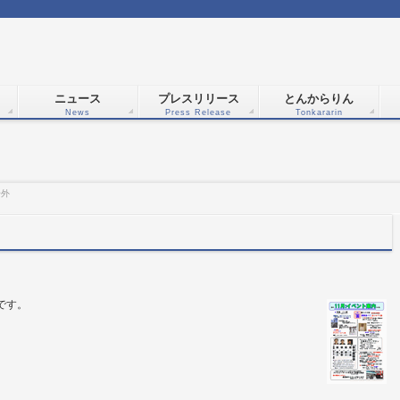
ニュース
プレスリリース
とんからりん
News
Press Release
Tonkararin
号外
です。