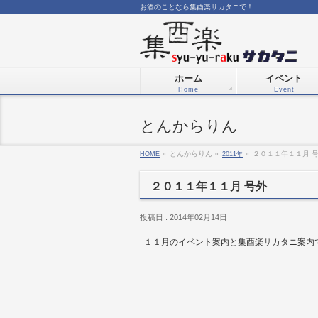
お酒のことなら集酉楽サカタニで！
ホーム
イベント
Home
Event
とんからりん
HOME
»
とんからりん »
2011年
»
２０１１年１１月 
２０１１年１１月 号外
投稿日 : 2014年02月14日
１１月のイベント案内と集酉楽サカタニ案内