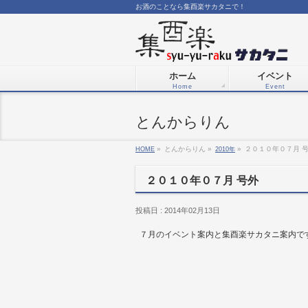
お酒のことなら集酉楽サカタニで！
ホーム
イベント
Home
Event
とんからりん
HOME
»
とんからりん »
2010年
»
２０１０年０７月 
２０１０年０７月 号外
投稿日 : 2014年02月13日
７月のイベント案内と集酉楽サカタニ案内で