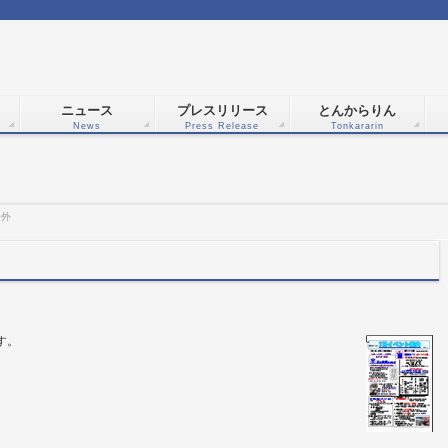
ニュース
プレスリリース
とんからりん
News
Press Release
Tonkararin
号外
す。