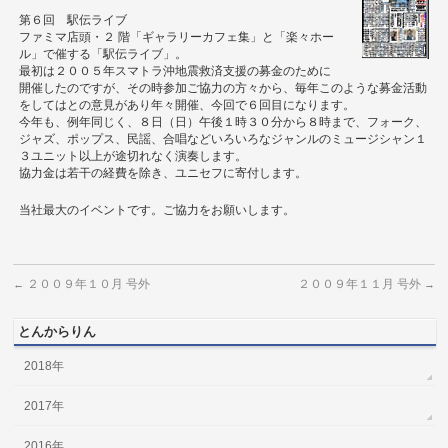
第６回 駅伝ライブ
ファミマ店頭・２ 階「ギャラリーカフェ集」と「楽々ホー
ル」で催する「駅伝ライブ」。
最初は２００５年スマトラ沖地震救済支援の募金のために
開催したのですが、その時参加ご協力の方々から、毎年このような募金活動
をしてはとの意見があり年々開催、今回で６回目になります。
今年も、例年同じく、８日（日）午後１時３０分から８時まで、フォーク、
ジャズ、ポップス、民謡、合唱などいろいろなジャンルのミュージシャン１
３ユニット以上が途切れなく演奏します。
協力金は若干の経費を除き、ユニセフに寄付します。
当社最大のイベントです。ご協力をお願いします。
２００９年１０月 号外
２００９年１１月 号外
←
→
とんからりん
2018年
2017年
2016年