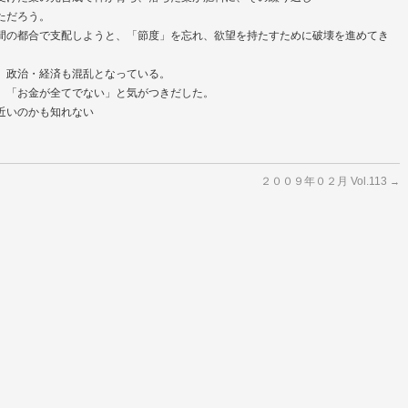
ただろう。
間の都合で支配しようと、「節度」を忘れ、欲望を持たすために破壊を進めてき
。政治・経済も混乱となっている。
」「お金が全てでない」と気がつきだした。
近いのかも知れない
２００９年０２月 Vol.113
→