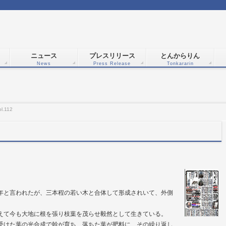
ニュース
プレスリリース
とんからりん
News
Press Release
Tonkararin
.112
年と言われたが、三本程の若い木と合体して形成されいて、外側
えて今も大地に根を張り枝葉を茂らせ毅然として生きている。
受けた葉の光合成で幹が育ち、落ちた葉が肥料に、その繰り返し