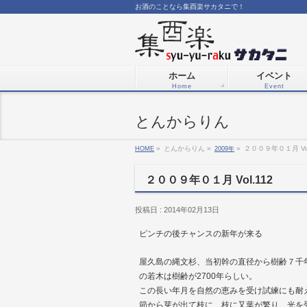
お酒のことなら集酉楽サカタニで！
ホーム
イベント
Home
Event
とんからりん
HOME
»
とんからりん »
2009年
»
２００９年０１月 Vol
２００９年０１月 Vol.112
投稿日 : 2014年02月13日
ピンチの後チャンスの新年が来る
屋久島の縄文杉、当初幹の直径から樹齢７千
の若木は樹齢が2700年らしい。
この長い年月を自然の恵みを受け試練にも耐
節から芽が出て枝に、枝に又葉が繁り、光を