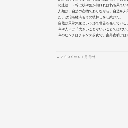
の連続・・幹は枝や葉が無ければ朽ち果てい
人類は、自然の産物でありながら、自然を人
た。政治も経済もその後押しをし続けた。
自然は異常気象という形で警告を発している
今や人々は「大きいことがいいことではない
今のピンチはチャンス前夜で、案外夜明けは
２００９年０１月 号外
←