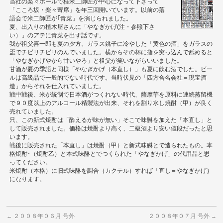
当社の楽々ホールで桂米二師匠が中心になって下さって
「こころ坂・楽々寄席」を年三回開いています。以前の落
語会で米二師匠が｢青菜」を演じられました。
夏、出入りの植木屋さんに「やなぎかげ(注・参照下さ
い）」のアテに青菜を出す話です。
我が祖父喜一郎も夏の夕方、ガラス銚子に冷やした「黄色の酒」をガラスの
盃でチビリチビリのんでいました。横からその杯に指を突っ込んで舐めると
「やなぎかげやから甘いやろ」と祖父が笑いながらいいました。
甘酒が夏の季語と同様「やなぎかげ（本直し）」も夏に飲む酒でした。ビー
ルは高級品で一般的でない時代です。当時伏見の「四方合名会社＝現宝酒
造」からそれを仕入れていました。
戦中戦後、米が統制で日本酒がつくれない時代、薩摩芋を原料に連続蒸留機
で９０度以上のアルコール精製法が出来、それを割り水し焼酎（甲）が良く
売れていました。
只、この新式焼酎は「酔えるが味が無い」そこで味醂を加えた「本直し」と
して販売されました。価格は焼酎より高く、二級酒より安い値段だったと思
います。
戦後に販売された「本直し」は焼酎（甲）と新式味醂とで造られたもの。本
格焼酎･（焼酎乙）と本式味醂とでつくられた「やなぎかげ」の代用品と思
ってください。
米焼酎（本格）に旧式味醂を調合（カクテル）すれば「直し＝やなぎかげ｝
になります。
２００８年０６月 号外
２００８年０７月 号外
←
→