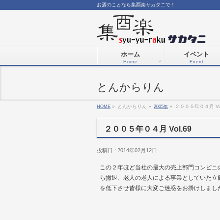
お酒のことなら集酉楽サカタニで！
ホーム
イベント
Home
Event
とんからりん
HOME
»
とんからりん »
2005年
»
２００５年０４月 Vol
２００５年０４月 Vol.69
投稿日 : 2014年02月12日
この２年ほど当社の最大の売上部門コンビニ
ら撤退、老人の老人による事業としていた立
を低下させ皆様に大変ご迷惑をお掛けしまし