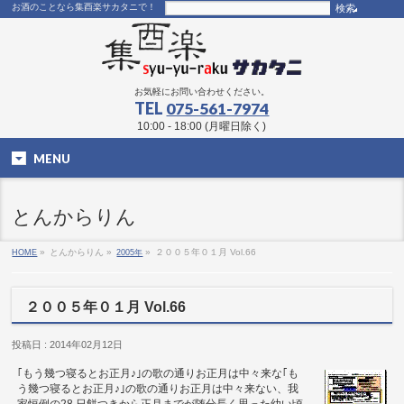
お酒のことなら集酉楽サカタニで！
お気軽にお問い合わせください。
TEL
075-561-7974
10:00 - 18:00 (月曜日除く)
MENU
とんからりん
HOME
»
とんからりん »
2005年
»
２００５年０１月 Vol.66
２００５年０１月 Vol.66
投稿日 : 2014年02月12日
｢もう幾つ寝るとお正月♪｣の歌の通りお正月は中々来な｢も
う幾つ寝るとお正月♪｣の歌の通りお正月は中々来ない、我