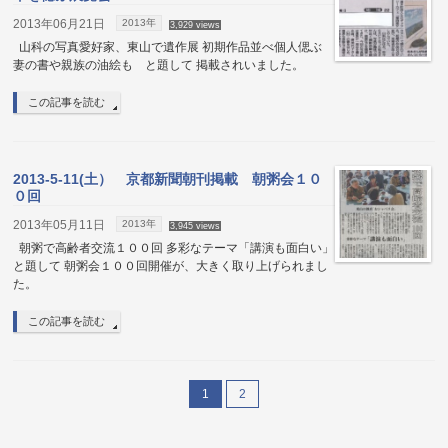
2013年06月21日
2013年
3,929 views
山科の写真愛好家、東山で遺作展 初期作品並べ個人偲ぶ
妻の書や親族の油絵も と題して 掲載されいました。
この記事を読む
2013-5-11(土） 京都新聞朝刊掲載 朝粥会１０
０回
2013年05月11日
2013年
3,945 views
朝粥で高齢者交流１００回 多彩なテーマ「講演も面白い」
と題して 朝粥会１００回開催が、大きく取り上げられまし
た。
この記事を読む
1
2