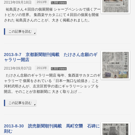
2013年09月18日
2013年
5,399 views
祐島貢さん４回目の個展開催 シャープペンシルで描くアー
トピカソの世界。 集酉楽サカタニにて４回目の個展を開催
された 祐島貢さんのことが、大きく掲載されました。
この記事を読む
2013-9-7 京都新聞朝刊掲載 たけさん念願のギ
ャラリー開店
2013年09月07日
2013年
4,303 views
たけさん念願のギャラリー開店 毎年、集酉楽サカタニのギ
ャラリーで 個展をされている「日本一無口な絵描き」こと
河村武明さんが、左京区哲学の道にギャラリーショップ を
開店。そのことが京都新聞に 大きく取り上げ …
この記事を読む
2013-8-30 読売新聞朝刊掲載 馬町空襲 石碑に
刻む