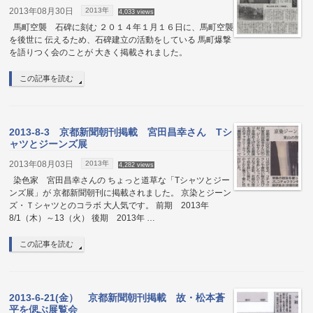
2013年08月30日
2013年
4,033 views
馬町空襲 石碑に刻む ２０１４年１月１６日に、馬町空襲
を後世に 伝えるため、石碑建立の活動をしている 馬町爆撃
を語りつく会のことが 大きく掲載されました。
この記事を読む
2013-8-3 京都新聞朝刊掲載 宮田昌幸さん Tシ
ャツとジーンズ展
2013年08月03日
2013年
4,282 views
染色家 宮田昌幸さんの ちょっと道草な「Tシャツとジー
ンズ展」が 京都新聞朝刊に掲載されました。 京染とジーン
ズ・Ｔシャツとのコラボ 大人気です。 前期 2013年
8/1（木）～13（火） 後期 2013年 …
この記事を読む
2013-6-21(金） 京都新聞朝刊掲載 故・松本蒼
平を偲ぶ展覧会